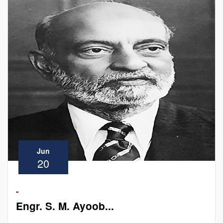
Jun
20
-
Engr. S. M. Ayoob...