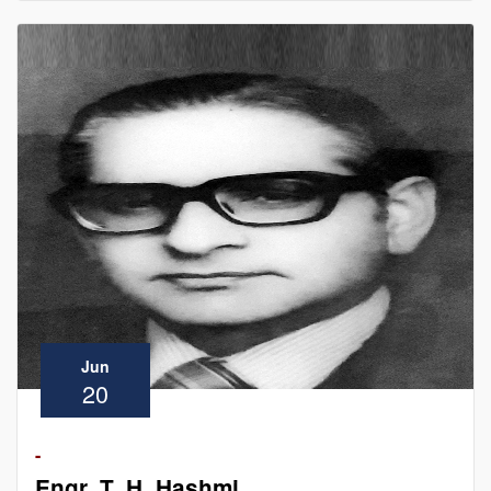
Jun
20
-
Engr. T. H. Hashmi...