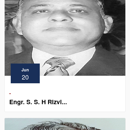
Jun
20
-
Engr. S. S. H Rizvi...