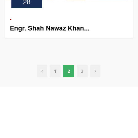
28
-
Engr. Shah Nawaz Khan...
1
2
3