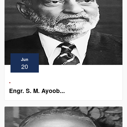
Jun
20
-
Engr. S. M. Ayoob...