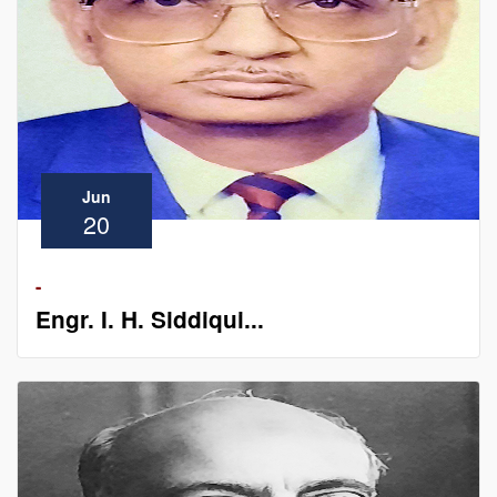
Jun
20
-
Engr. I. H. Siddiqui...